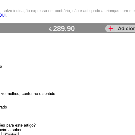
o, salvo indicação expressa em contrário, não é adequado a crianças com m
QUI
.
289.90
€
6
2 vermelhos, conforme o sentido
rado
es para este artigo?
meiro a saber!