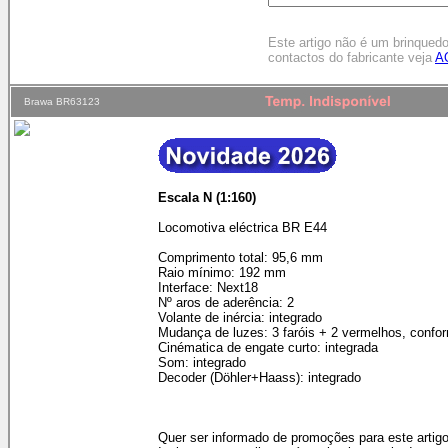
Este artigo não é um brinqued
contactos do fabricante veja
A
Brawa BR63123
Escala N (1:160)
Locomotiva eléctrica BR E44
Comprimento total: 95,6 mm
Raio mínimo: 192 mm
Interface: Next18
Nº aros de aderência: 2
Volante de inércia: integrado
Mudança de luzes: 3 faróis + 2 vermelhos, confo
Cinématica de engate curto: integrada
Som: integrado
Decoder (Döhler+Haass): integrado
Quer ser informado de promoções para este artig