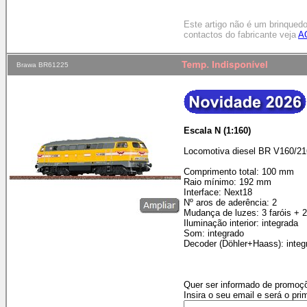
Este artigo não é um brinqued
contactos do fabricante veja
A
Brawa BR61225
Escala N (1:160)
Locomotiva diesel BR V160/21
Comprimento total: 100 mm
Raio mínimo: 192 mm
Interface: Next18
Nº aros de aderência: 2
Mudança de luzes: 3 faróis + 
Iluminação interior: integrada
Som: integrado
Decoder (Döhler+Haass): integ
Quer ser informado de promoçõ
Insira o seu email e será o pri