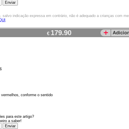
o, salvo indicação expressa em contrário, não é adequado a crianças com m
QUI
.
179.90
€
6
2 vermelhos, conforme o sentido
es para este artigo?
meiro a saber!