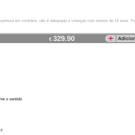
 expressa em contrário, não é adequado a crianças com menos de 14 anos. Pa
329.90
€
rme o sentido
o?