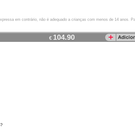
 expressa em contrário, não é adequado a crianças com menos de 14 anos. Pa
104.90
€
o?