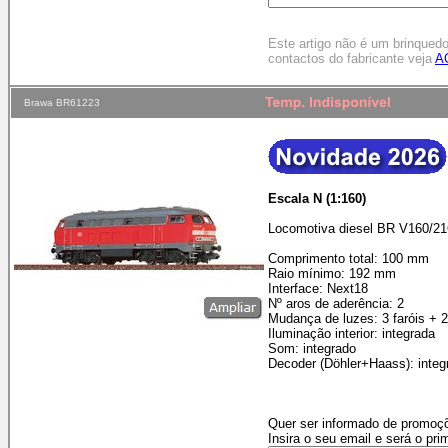
Este artigo não é um brinqued
contactos do fabricante veja
A
Brawa BR61223
Escala N (1:160)
Locomotiva diesel BR V160/21
Comprimento total: 100 mm
Raio mínimo: 192 mm
Interface: Next18
Nº aros de aderência: 2
Mudança de luzes: 3 faróis + 
Iluminação interior: integrada
Som: integrado
Decoder (Döhler+Haass): integ
Quer ser informado de promoçõ
Insira o seu email e será o pri