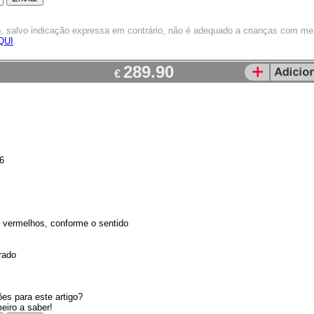
o, salvo indicação expressa em contrário, não é adequado a crianças com m
QUI
.
289.90
€
6
2 vermelhos, conforme o sentido
rado
es para este artigo?
meiro a saber!