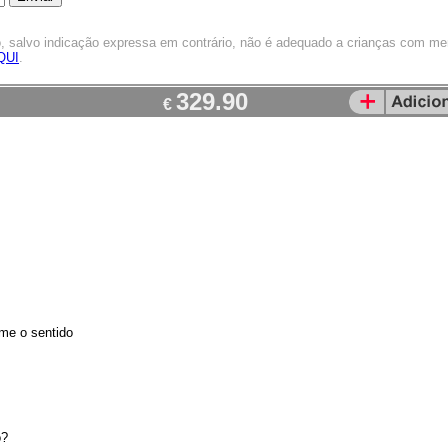
o, salvo indicação expressa em contrário, não é adequado a crianças com m
QUI
.
329.90
€
rme o sentido
o?