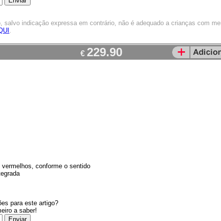
o, salvo indicação expressa em contrário, não é adequado a crianças com m
QUI
.
229.90
€
2 vermelhos, conforme o sentido
tegrada
es para este artigo?
meiro a saber!