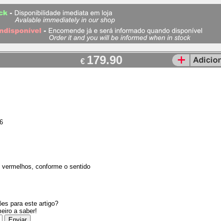
179.90
€
6
2 vermelhos, conforme o sentido
es para este artigo?
meiro a saber!